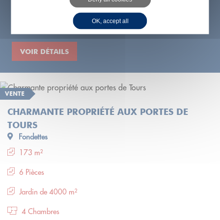
arrêt de Tram à pied, environnement calme et très agréa...
OK, accept all
126 000 €
VOIR DÉTAILS
VENTE
CHARMANTE PROPRIÉTÉ AUX PORTES DE
TOURS
Fondettes
173 m²
6 Pièces
Jardin de 4000 m²
4 Chambres