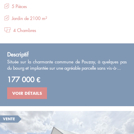
5 Pièces
Jardin de 2100 m²
4 Chambres
Descriptif
Située sur la charmante commune de Pouzay, à quelques pas
du bourg et implantée sur une agréable parcelle sans vis-à-...
177 000 €
VOIR DÉTAILS
VENTE