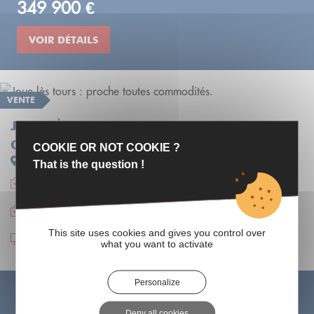
349 900 €
VOIR DÉTAILS
VENTE
JOUE LÈS TOURS : PROCHE TOUTES
COMMODITÉS.
COOKIE OR NOT COOKIE ?
Joue les tours
That is the question !
71.6 m²
3 Pièces
This site uses cookies and gives you control over
2 Chambres
what you want to activate
Personalize
Descriptif
Joué lès Tours : proche toutes commodités. Proche 2 Lions et
Deny all cookies