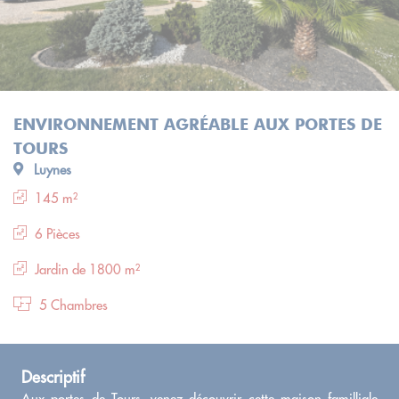
ENVIRONNEMENT AGRÉABLE AUX PORTES DE
TOURS
Luynes
145 m²
6 Pièces
Jardin de 1800 m²
5 Chambres
Descriptif
Aux portes de Tours, venez découvrir cette maison familliale