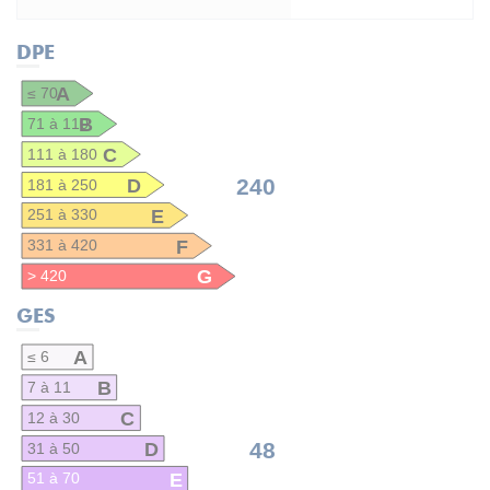
DPE
A
≤ 70
B
71 à 110
C
111 à 180
D
240
181 à 250
E
251 à 330
F
331 à 420
G
> 420
GES
A
≤ 6
B
7 à 11
C
12 à 30
D
48
31 à 50
E
51 à 70