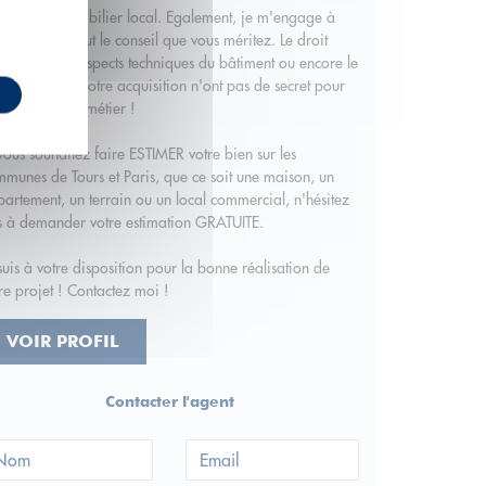
marché immobilier local. Egalement, je m'engage à
s apporter tout le conseil que vous méritez. Le droit
obilier, les aspects techniques du bâtiment ou encore le
ancement de votre acquisition n'ont pas de secret pour
 ! C'est mon métier !
vous souhaitez faire ESTIMER votre bien sur les
munes de Tours et Paris, que ce soit une maison, un
artement, un terrain ou un local commercial, n'hésitez
s à demander votre estimation GRATUITE.
suis à votre disposition pour la bonne réalisation de
re projet ! Contactez moi !
VOIR PROFIL
Contacter l'agent