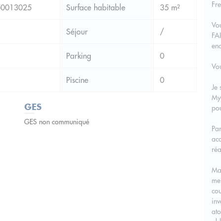
Fre
0013025
Surface habitable
35 m²
Vo
Séjour
/
FA
en
Parking
0
Vou
Piscine
0
Je 
My
GES
pou
GES non communiqué
Par
acc
réa
Ma 
mes
cou
inv
ato