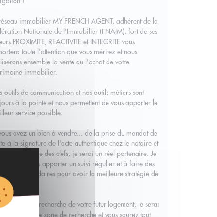
igation !
 réseau immobilier MY FRENCH AGENT, adhérent de la
ération Nationale de l'Immobilier (FNAIM), fort de ses
eurs PROXIMITE, REACTIVITE et INTEGRITE vous
ortera toute l'attention que vous méritez et nous
liserons ensemble la vente ou l'achat de votre
rimoine immobilier.
 outils de communication et nos outils métiers sont
jours à la pointe et nous permettent de vous apporter le
lleur service possible.
vous avez un bien à vendre... de la prise du mandat de
te à la signature de l'acte authentique chez le notaire et
fameuse remise des clefs, je serai un réel partenaire. Je
ngage à vous apporter un suivi régulier et à faire des
nts hebdomadaires pour avoir la meilleure stratégie de
te.
vous êtes à la recherche de votre futur logement, je serai
 yeux sur votre zone de recherche et vous saurez tout