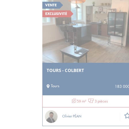
VENTE
EXCLUSIVITÉ
TOURS - COLBERT
Tours
183 000
59 m²
3 pièces
Olivier PÉAN