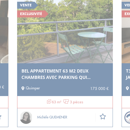
VENTE
VE
EXCLUSIVITÉ
EX
BEL APPARTEMENT 63 M2 DEUX
T
CHAMBRES AVEC PARKING QUI...
J
 €
Quimper
175 000 €
63 m²
3 pièces
Michèle QUEMENER