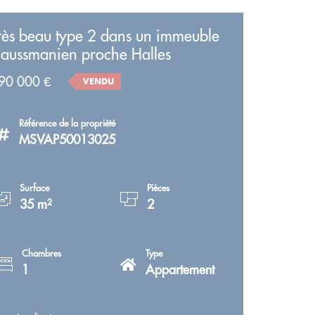
rès beau type 2 dans un immeuble
aussmanien proche Halles
90 000 €
VENDU
Référence de la propriété
MSVAP50013025
Surface
Pièces
35 m²
2
Chambres
Type
1
Appartement