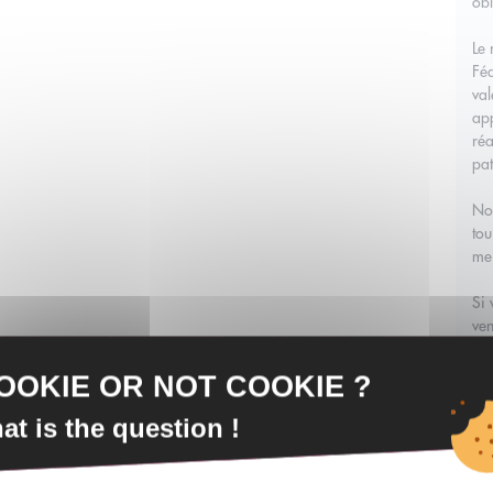
obl
Le
Féd
val
app
réa
pat
Nos
tou
mei
Si 
ven
la 
m'e
OOKIE OR NOT COOKIE ?
poi
ven
at is the question !
Si 
vos