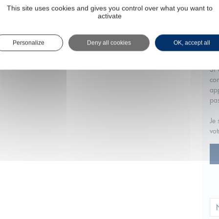
du 
This site uses cookies and gives you control over what you want to
activate
vou
imm
fin
Personalize
Deny all cookies
OK, accept all
moi
Si 
com
app
pa
Je 
vot