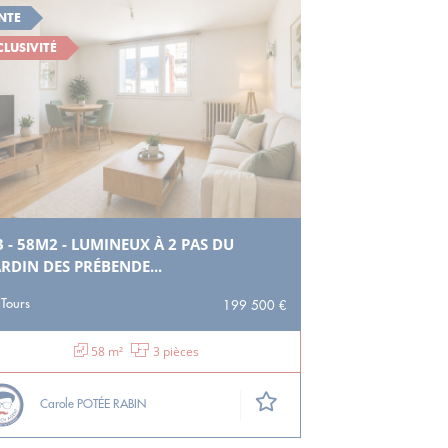
NTE
CLUSIVITÉ
3 - 58M2 - LUMINEUX À 2 PAS DU
ARDIN DES PRÉBENDE...
Tours
199 500 €
58 m²
3 pièces
Carole POTÉE RABIN