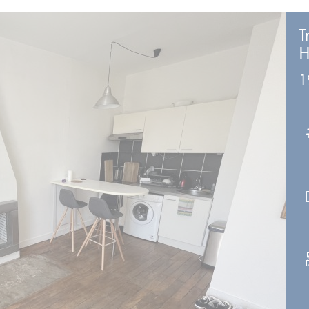
T
H
1