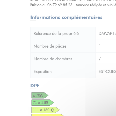
RSAC de tours sous le numéro 89910473100018 Annon
Buisson au 06 79 69 85 23 - Annonce rédigée et publi
Informations complémentaires
Référence de la propriété
DMVAP13
Nombre de pièces
1
Nombre de chambres
/
Exposition
EST-OUE
DPE
A
≤ 70
B
71 à 110
C
111 à 180