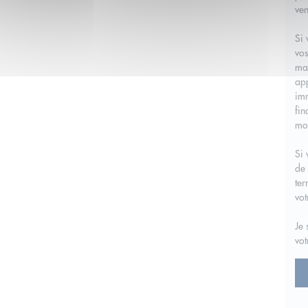
ven
Si 
vos
mar
app
imm
fin
moi
Si 
de 
ter
vot
Je 
vot