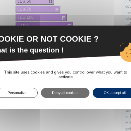
mes
D
31 à 50
cou
E
51 à 70
inv
F
71 à 100
ato
obl
G
> 100
Le
OOKIE OR NOT COOKIE ?
Féd
at is the question !
val
app
réa
pat
This site uses cookies and gives you control over what you want to
activate
Nos
tou
mei
Personalize
Deny all cookies
OK, accept all
Si 
ven
la 
m'e
poi