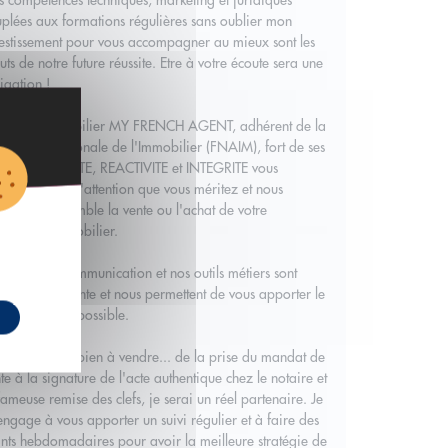
 compétences techniques, marketing et juridiques
plées aux formations régulières sans oublier mon
estissement pour vous accompagner au mieux sont les
uts de notre future réussite. Etre à votre écoute sera une
igation !
 réseau immobilier MY FRENCH AGENT, adhérent de la
ération Nationale de l'Immobilier (FNAIM), fort de ses
eurs PROXIMITE, REACTIVITE et INTEGRITE vous
ortera toute l'attention que vous méritez et nous
liserons ensemble la vente ou l'achat de votre
rimoine immobilier.
 outils de communication et nos outils métiers sont
jours à la pointe et nous permettent de vous apporter le
lleur service possible.
vous avez un bien à vendre... de la prise du mandat de
te à la signature de l'acte authentique chez le notaire et
fameuse remise des clefs, je serai un réel partenaire. Je
ngage à vous apporter un suivi régulier et à faire des
nts hebdomadaires pour avoir la meilleure stratégie de