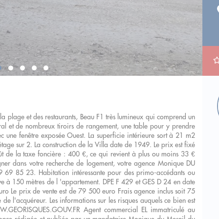
la plage et des restaurants, Beau F1 très lumineux qui comprend un
tral et de nombreux tiroirs de rangement, une table pour y prendre
ec une fenêtre exposée Ouest. La superficie intérieure sort à 21 m2
tage sur 2. La construction de la Villa date de 1949. Le prix est fixé
t de la taxe foncière : 400 €, ce qui revient à plus ou moins 33 €
gner dans votre recherche de logement, votre agence Monique DU
 69 85 23. Habitation intéressante pour des primo-accédants ou
ve à 150 mètres de l 'appartement. DPE F 429 et GES D 24 en date
 Le prix de vente est de 79 500 euro Frais agence inclus soit 75
de l'acquéreur. Les informations sur les risques auquels ce bien est
 WWW.GEORISQUES.GOUV.FR Agent commercial EL immatriculé au