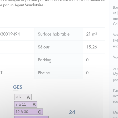
ce rédigée et publiée par un mandataire Monique du Mesnil du
ée par un Agent Mandataire -
Bo
et 
imm
Cal
30019494
Surface habitable
21 m²
Vo
FA
en
Séjour
15.26
Vou
Parking
0
Je 
ST
Piscine
0
My
pou
GES
Par
acc
A
≤ 6
réa
B
7 à 11
C
24
12 à 30
Ma 