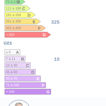
B
71 à 110
C
111 à 180
D
181 à 250
E
325
251 à 330
F
331 à 420
G
> 420
GES
A
≤ 6
B
10
7 à 11
C
12 à 30
D
31 à 50
E
51 à 70
F
71 à 100
G
> 100