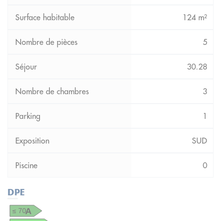
124 m²
5
30.28
3
1
SUD
0
DPE
A
≤ 70