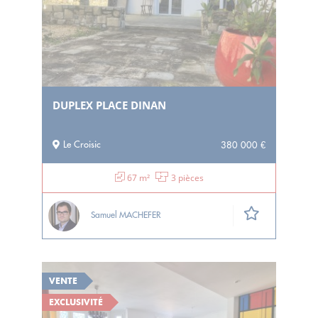
DUPLEX PLACE DINAN
Le Croisic
380 000 €
67 m²
3 pièces
Samuel MACHEFER
VENTE
EXCLUSIVITÉ