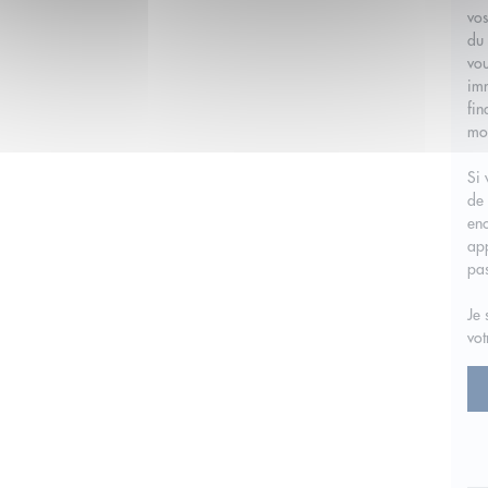
vos
du 
vou
imm
fin
moi
Si 
de 
enc
app
pa
Je 
vot