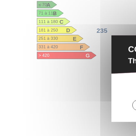
A
≤ 70
B
71 à 110
C
111 à 180
D
235
181 à 250
E
251 à 330
F
C
331 à 420
G
> 420
Th