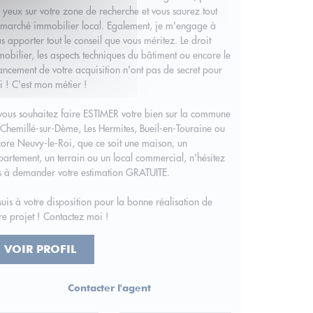
 yeux sur votre zone de recherche et vous saurez tout
marché immobilier local. Egalement, je m'engage à
s apporter tout le conseil que vous méritez. Le droit
obilier, les aspects techniques du bâtiment ou encore le
ancement de votre acquisition n'ont pas de secret pour
 ! C'est mon métier !
vous souhaitez faire ESTIMER votre bien sur la commune
Chemillé-sur-Dème, Les Hermites, Bueil-en-Touraine ou
ore Neuvy-le-Roi, que ce soit une maison, un
artement, un terrain ou un local commercial, n'hésitez
s à demander votre estimation GRATUITE.
suis à votre disposition pour la bonne réalisation de
re projet ! Contactez moi !
VOIR PROFIL
Contacter l'agent