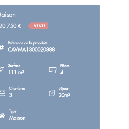
aison
20 750 €
VENTE
Référence de la propriété
CAVMA1300020888
Surface
Pièces
111 m²
4
Chambres
Séjour
3
20m²
Type
Maison