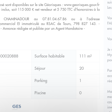
sui
posé sont disponibles sur le site Géorisques : www.georisques.gouv.fr
Les
 inclus, soit 115 000 € net vendeur et 5 750 TTC d'honoraires à la
Vo
ndre CHAMINADOUR au 07.81.04.67.86 ou à l'adresse
FA
commercial EI immatriculé au RSAC de Tours, 798 827 143. -
 - Annonce rédigée et publiée par un Agent Mandataire -
en
Vou
Je 
My
00020888
Surface habitable
111 m²
pou
Séjour
20
Par
acc
Parking
1
réa
Ma 
Piscine
0
mes
cou
GES
inv