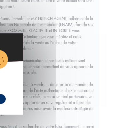
uts de notre future réussite. Etre à votre écoute sera une
igation !
 réseau immobilier MY FRENCH AGENT, adhérent de la
ération Nationale de l'Immobilier (FNAIM), fort de ses
eurs PROXIMITE, REACTIVITE et INTEGRITE vous
ortera toute l'attention que vous méritez et nous
liserons ensemble la vente ou l'achat de votre
rimoine immobilier.
 outils de communication et nos outils métiers sont
jours à la pointe et nous permettent de vous apporter le
lleur service possible.
vous avez un bien à vendre... de la prise du mandat de
te à la signature de l'acte authentique chez le notaire et
fameuse remise des clefs, je serai un réel partenaire. Je
ngage à vous apporter un suivi régulier et à faire des
nts hebdomadaires pour avoir la meilleure stratégie de
te.
vous êtes à la recherche de votre futur logement, je serai