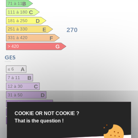
B
71 à 110
C
111 à 180
D
181 à 250
E
270
251 à 330
F
331 à 420
G
> 420
GES
A
≤ 6
B
7 à 11
C
12 à 30
D
31 à 50
E
63
51 à 70
F
71 à 100
COOKIE OR NOT COOKIE ?
G
That is the question !
> 100