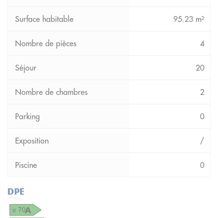
95.23 m²
4
20
2
0
/
0
DPE
A
≤ 70