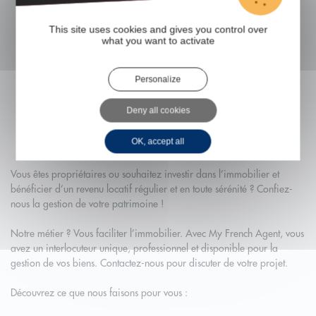
Gestion Location
Votre French Agent
This site uses cookies and gives you control over
what you want to activate
06 79 70 51 84
Personalize
py.blot@mb-immobilier.com
Deny all cookies
Secteurs : tours
OK, accept all
Vous êtes propriétaires ou souhaitez investir dans l’immobilier et
bénéficier d’un revenu locatif régulier et en toute sérénité ? Confiez-
nous la gestion de votre patrimoine !
Notre métier ? Vous faciliter l’immobilier. Avec My French Agent, vous
avez un interlocuteur unique, professionnel et disponible pour la
gestion de vos biens. Contactez-nous pour discuter de votre projet.
Découvrez ce que nous faisons pour vous :