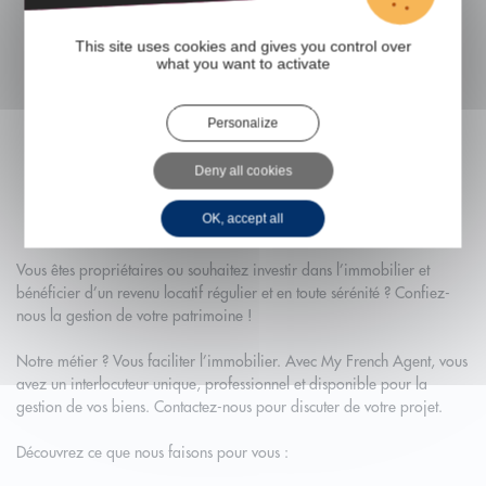
Gestion Location
Votre French Agent
This site uses cookies and gives you control over
what you want to activate
06 79 70 51 84
Personalize
py.blot@mb-immobilier.com
Deny all cookies
Secteurs : tours
OK, accept all
Vous êtes propriétaires ou souhaitez investir dans l’immobilier et
bénéficier d’un revenu locatif régulier et en toute sérénité ? Confiez-
nous la gestion de votre patrimoine !
Notre métier ? Vous faciliter l’immobilier. Avec My French Agent, vous
avez un interlocuteur unique, professionnel et disponible pour la
gestion de vos biens. Contactez-nous pour discuter de votre projet.
Découvrez ce que nous faisons pour vous :