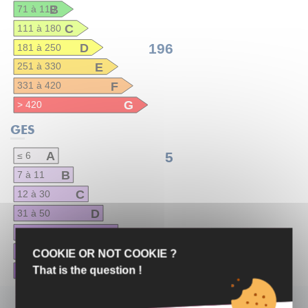
B
71 à 110
C
111 à 180
D
196
181 à 250
E
251 à 330
F
331 à 420
G
> 420
GES
A
5
≤ 6
B
7 à 11
C
12 à 30
D
31 à 50
E
51 à 70
F
71 à 100
COOKIE OR NOT COOKIE ?
G
That is the question !
> 100