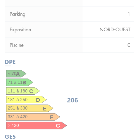
1
NORD-OUEST
0
DPE
A
≤ 70
B
71 à 110
C
111 à 180
D
206
181 à 250
E
251 à 330
F
331 à 420
G
> 420
GES