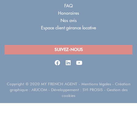
FAQ
Honoraires
Nos avis
Espace client gérance locative
SUIVEZ-NOUS
Copyright
©
2020 MY FRENCH AGENT
-
Mentions légales
- Création
graphique :
ARJCOM
- Développement :
SVI PROSIS
-
Gestion des
cookies