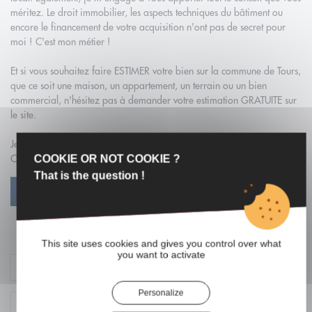
méritez. Le droit immobilier, les aspects techniques du bâtiment ou
encore le financement de votre acquisition n'ont pas de secret pour
moi ! C'est mon métier !
Et si vous souhaitez faire ESTIMER votre bien sur la commune de Tours,
que ce soit une maison, un appartement, un terrain ou un bien
commercial, n'hésitez pas à demander votre estimation GRATUITE sur
le site.
Je suis à votre disposition pour la bonne réalisation de votre projet !
Contactez moi !
COOKIE OR NOT COOKIE ?
That is the question !
VOIR PROFIL
Contacter l'agent
This site uses cookies and gives you control over what
you want to activate
Personalize