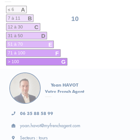
A
≤ 6
B
10
7 à 11
C
12 à 30
D
31 à 50
E
51 à 70
F
71 à 100
G
> 100
Yoan HAVOT
Votre French Agent
06 35 88 58 99
yoan.havot@myfrenchagent.com
Secteurs : tours