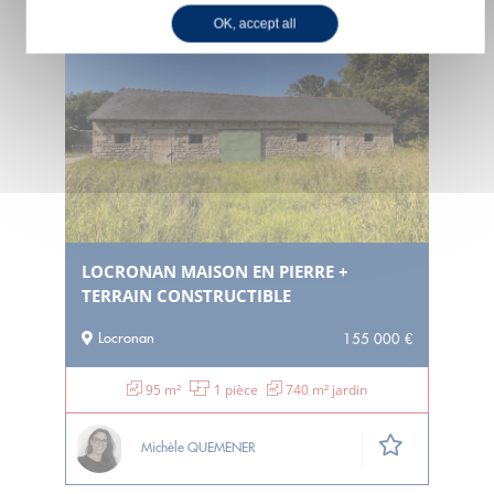
VENTE
OK, accept all
LOCRONAN MAISON EN PIERRE +
TERRAIN CONSTRUCTIBLE
Locronan
155 000 €
95 m²
1 pièce
740 m² jardin
Michèle QUEMENER