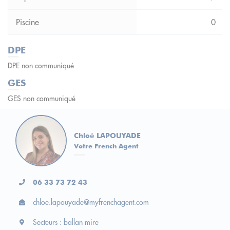
0
DPE
DPE non communiqué
GES
GES non communiqué
Chloé LAPOUYADE
Votre French Agent
06 33 73 72 43
chloe.lapouyade@myfrenchagent.com
Secteurs : ballan mire