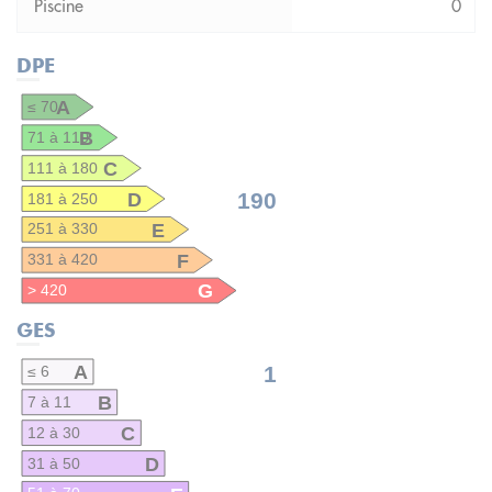
0
DPE
A
≤ 70
B
71 à 110
C
111 à 180
D
190
181 à 250
E
251 à 330
F
331 à 420
G
> 420
GES
A
1
≤ 6
B
7 à 11
C
12 à 30
D
31 à 50