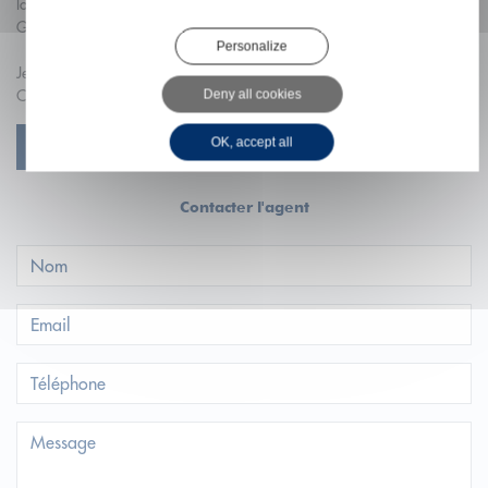
local commercial, n'hésitez pas à demander votre estimation
GRATUITE.
Personalize
Je suis à votre disposition pour la bonne réalisation de votre projet !
Contactez moi !
Deny all cookies
OK, accept all
VOIR PROFIL
Contacter l'agent