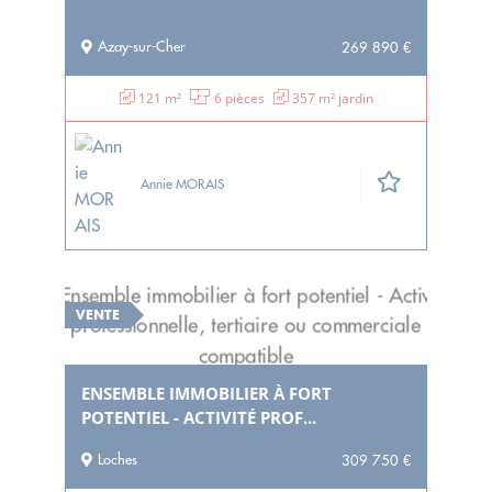
Azay-sur-Cher
269 890 €
121 m²
6 pièces
357 m² jardin
Annie MORAIS
VENTE
ENSEMBLE IMMOBILIER À FORT
POTENTIEL - ACTIVITÉ PROF...
Loches
309 750 €