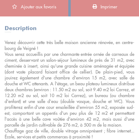
Ajouter aux favoris
Imprimer
Description
Venez découvrir cette très belle maison ancienne rénovée, en centre-
bourg de Veigné !
Vous serez accueillis par une charmante entrée ornée de carreaux de
ciment, desservant un salon-séjour lumineux de près de 31 m2, avec
cheminée à insert, ainsi qu'une grande cuisine aménagée et équipée
(dont vaste placard faisant office de cellier). De plain-pied, vous
jouirez également d'une chambre d'environ 15 m2, avec salle de
douche et WC attenants. A l'étage, un beau plateau lumineux distribue
deux chambres (environ : 11.50 m2 au sol, soit 9.40 m2 loi Carrez, et
12.20 m2 au sol, soit 10 m2 loi Carrez), un bureau (ou chambre
d'enfant) et une salle d'eau (double vasque, douche et WC). Vous
profiterez enfin d'une cour ensoleillée d'environ 55 m2, exposée sud-
est, comportant un appentis d'un peu plus de 12 m2 et permettant
l'accès à une belle cave voûtée d'environ 42 m2, mais aussi d'une
parcelle de jardin cultivable de 276 m2, à 500 m de la maison.
Chauffage gaz de ville, double vitrage omniprésent ; fibre internet...
École, services et petits commerces à proximité !