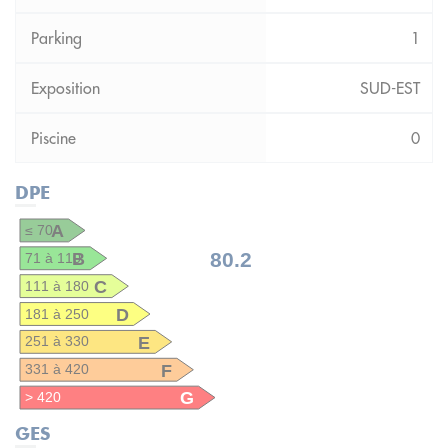
1
SUD-EST
0
DPE
A
≤ 70
B
80.2
71 à 110
C
111 à 180
D
181 à 250
E
251 à 330
F
331 à 420
G
> 420
GES