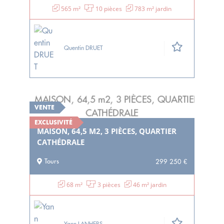
565 m²
10 pièces
783 m² jardin
Quentin DRUET
VENTE
EXCLUSIVITÉ
MAISON, 64,5 M2, 3 PIÈCES, QUARTIER
CATHÉDRALE
Tours
299 250 €
68 m²
3 pièces
46 m² jardin
Yann LANHERS