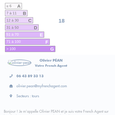
A
≤ 6
B
7 à 11
C
18
12 à 30
D
31 à 50
E
51 à 70
F
71 à 100
G
> 100
Olivier PÉAN
Votre French Agent
06 43 89 33 13
olivier.pean@myfrenchagent.com
Secteurs : tours
Bonjour ! Je m’appelle Olivier PEAN et je suis votre French Agent sur