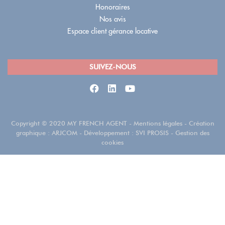
Honoraires
Nos avis
Espace client gérance locative
SUIVEZ-NOUS
Copyright
©
2020 MY FRENCH AGENT
-
Mentions légales
- Création
graphique :
ARJCOM
- Développement :
SVI PROSIS
-
Gestion des
cookies