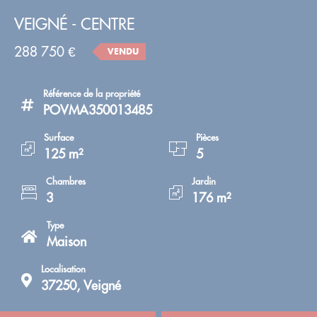
VEIGNÉ - CENTRE
288 750 €
VENDU
Référence de la propriété
POVMA350013485
Surface
Pièces
125 m²
5
Chambres
Jardin
3
176 m²
Type
Maison
Localisation
37250, Veigné