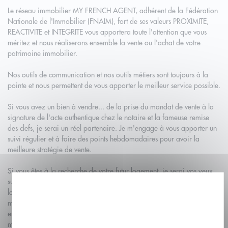
Le réseau immobilier MY FRENCH AGENT, adhérent de la Fédération
Nationale de l'Immobilier (FNAIM), fort de ses valeurs PROXIMITE,
REACTIVITE et INTEGRITE vous apportera toute l'attention que vous
méritez et nous réaliserons ensemble la vente ou l'achat de votre
patrimoine immobilier.
Nos outils de communication et nos outils métiers sont toujours à la
pointe et nous permettent de vous apporter le meilleur service possible.
Si vous avez un bien à vendre... de la prise du mandat de vente à la
signature de l'acte authentique chez le notaire et la fameuse remise
des clefs, je serai un réel partenaire. Je m'engage à vous apporter un
suivi régulier et à faire des points hebdomadaires pour avoir la
meilleure stratégie de vente.
Si vous êtes à la recherche de votre futur logement, je serai vos yeux
sur votre zone de recherche et vous saurez tout du marché immobilier
COOKIE OR NOT COOKIE ?
local. Egalement, je m'engage à vous apporter tout le conseil que vous
méritez. Le droit immobilier, les aspects techniques du bâtiment ou
That is the question !
encore le financement de votre acquisition n'ont pas de secret pour
moi ! C'est mon métier !