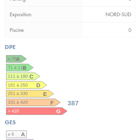
NORD-SUD
0
DPE
A
≤ 70
B
71 à 110
C
111 à 180
D
181 à 250
E
251 à 330
F
387
331 à 420
G
> 420
GES
A
≤ 6