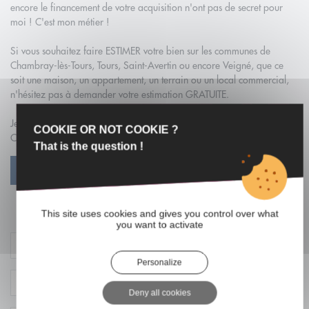
encore le financement de votre acquisition n'ont pas de secret pour
moi ! C'est mon métier !
Si vous souhaitez faire ESTIMER votre bien sur les communes de
Chambray-lès-Tours, Tours, Saint-Avertin ou encore Veigné, que ce
soit une maison, un appartement, un terrain ou un local commercial,
n'hésitez pas à demander votre estimation GRATUITE.
Je suis à votre disposition pour la bonne réalisation de votre projet !
COOKIE OR NOT COOKIE ?
Contactez moi !
That is the question !
VOIR PROFIL
Contacter l'agent
This site uses cookies and gives you control over what
you want to activate
Personalize
Deny all cookies