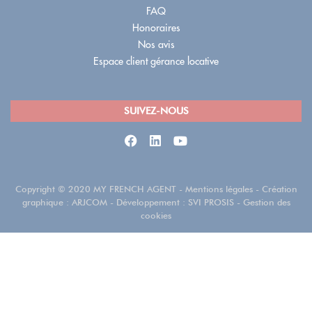
FAQ
Honoraires
Nos avis
Espace client gérance locative
SUIVEZ-NOUS
Copyright
©
2020 MY FRENCH AGENT
-
Mentions légales
- Création
graphique :
ARJCOM
- Développement :
SVI PROSIS
-
Gestion des
cookies