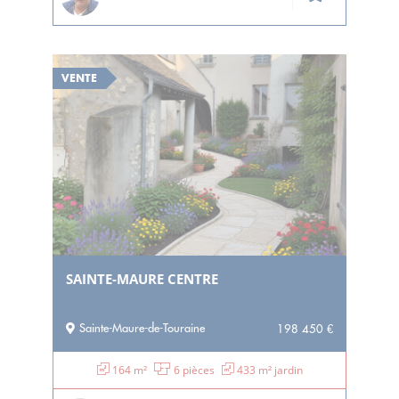
VENTE
SAINTE-MAURE CENTRE
Sainte-Maure-de-Touraine
198 450 €
164 m²
6 pièces
433 m² jardin