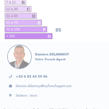
B
7 à 11
C
12 à 30
D
31 à 50
E
51 à 70
F
85
71 à 100
G
> 100
Damien DELANNOY
Votre French Agent
+33 6 82 43 59 06
damien.delannoy@myfrenchagent.com
Secteurs : tours