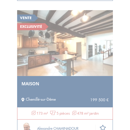
VENTE
EXCLUSIVITÉ
MAISON
Chemillé-sur-Dême
199 500 €
173 m²
5 pièces
478 m² jardin
Alexandre CHAMINADOUR