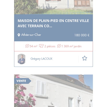
MAISON DE PLAIN-PIED EN CENTRE VILLE
AVEC TERRAIN CO...
Athée-sur-Cher
180 000 €
54 m²
2 pièces
1 369 m² jardin
Grégory LACOUX
VENTE