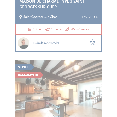
MAISON DE CHARME TYPE 3 SAINT
GEORGES SUR CHER
Saint-Georges-sur-Cher
179 900 €
100 m²
4 pièces
545 m² jardin
Ludovic JOURDAIN
VENTE
EXCLUSIVITÉ