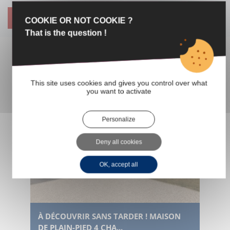
ENVOYER
COOKIE OR NOT COOKIE ?
That is the question !
BIENS SIMILAIRES
This site uses cookies and gives you control over what
you want to activate
VENTE
Personalize
Deny all cookies
OK, accept all
À DÉCOUVRIR SANS TARDER ! MAISON
DE PLAIN-PIED 4 CHA...