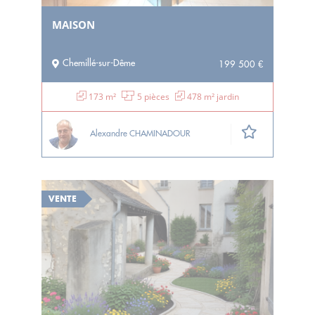
MAISON
Chemillé-sur-Dême
199 500 €
173 m²
5 pièces
478 m² jardin
Alexandre CHAMINADOUR
VENTE