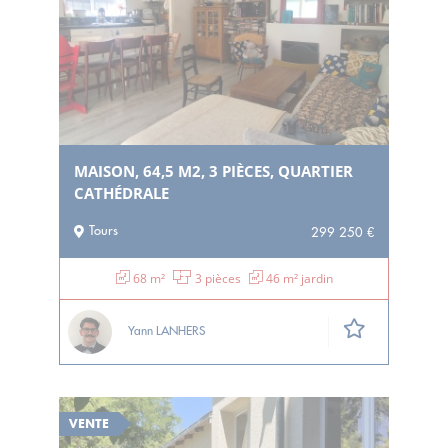
MAISON, 64,5 M2, 3 PIÈCES, QUARTIER
CATHÉDRALE
Tours
299 250 €
68 m²
3 pièces
46 m² jardin
Yann LANHERS
VENTE