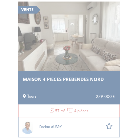
VENTE
MAISON 4 PIÈCES PRÉBENDES NORD
Tours
279 000 €
57 m²
4 pièces
Dorian AUBRY