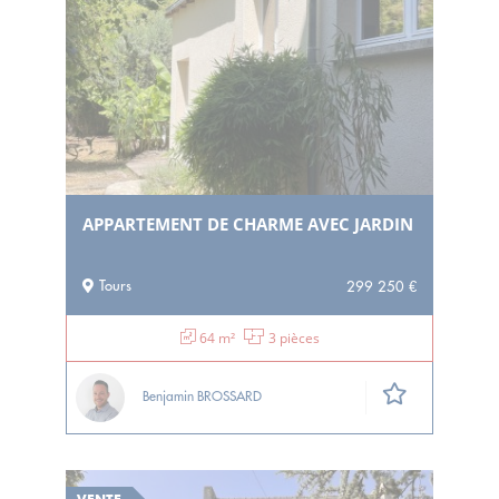
APPARTEMENT DE CHARME AVEC JARDIN
Tours
299 250 €
64 m²
3 pièces
Benjamin BROSSARD