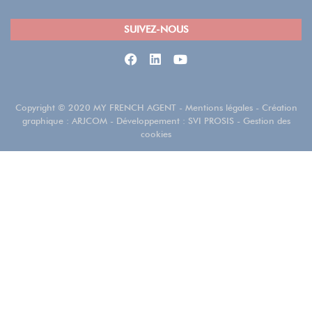
SUIVEZ-NOUS
Copyright
©
2020 MY FRENCH AGENT
-
Mentions légales
- Création
graphique :
ARJCOM
- Développement :
SVI PROSIS
-
Gestion des
cookies