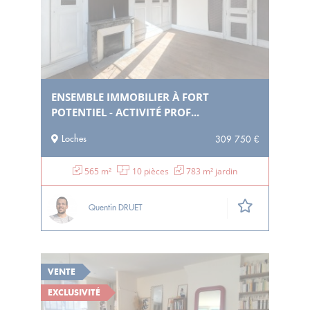
ENSEMBLE IMMOBILIER À FORT
POTENTIEL - ACTIVITÉ PROF...
Loches
309 750 €
565 m²
10 pièces
783 m² jardin
Quentin DRUET
VENTE
EXCLUSIVITÉ