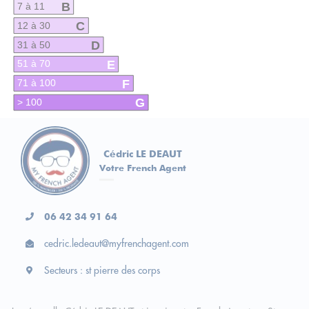
B
7 à 11
C
12 à 30
D
31 à 50
E
51 à 70
F
71 à 100
G
> 100
Cédric LE DEAUT
Votre French Agent
06 42 34 91 64
cedric.ledeaut@myfrenchagent.com
Secteurs : st pierre des corps