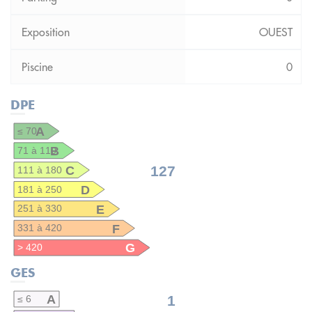
OUEST
0
DPE
A
≤ 70
B
71 à 110
C
127
111 à 180
D
181 à 250
E
251 à 330
F
331 à 420
G
> 420
GES
A
1
≤ 6