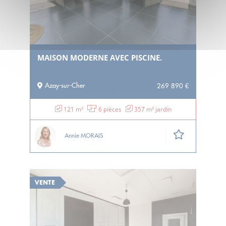
MAISON MODERNE AVEC PISCINE.
Azay-sur-Cher
269 890 €
121 m²
6 pièces
357 m² jardin
Annie MORAIS
VENTE