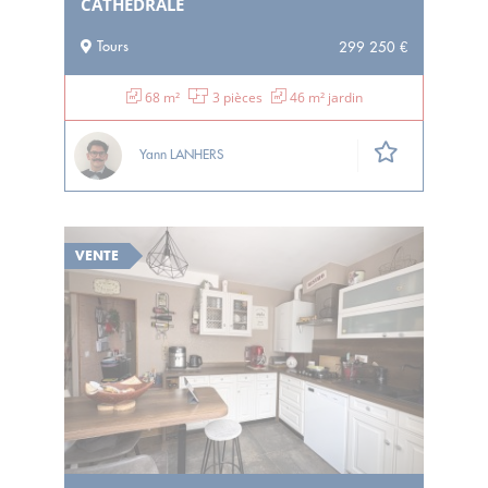
CATHÉDRALE
Tours
299 250 €
68 m²
3 pièces
46 m² jardin
Yann LANHERS
VENTE