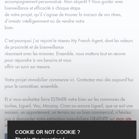
accompagnement personnalisé. Mon objectif ? Vous guider avec
bienveillance et efficacité à chaque étape
de votre projet, qu’il s’agisse de trouver la maison de vos rêves,
d’investir intelligemment ou de vendre votre
bien.
C’est pourquoi j’ai rejoint le réseau My French Agent, dont les valeurs
de proximité et de bienveillance
résonnent avec les miennes. Ensemble, nous mettons tout en œuvre
pour répondre à vos besoins et vous
offrir un suivi sur mesure.
Votre projet immobilier commence ici. Contactez-moi dès aujourd’hui
pour le concrétiser, ensemble.
Et si vous souhaitez faire ESTIMER votre bien sur les communes de
Loches, Ligueil, Vou, Mouzay, Ciran ou encore Ligueil, que ce soit une
maison, un appartement, un terrain ou un bien commercial, n'hésitez
pas à demander votre estimation immobilière GRATUITE sur
mon site
internet dédié
.
COOKIE OR NOT COOKIE ?