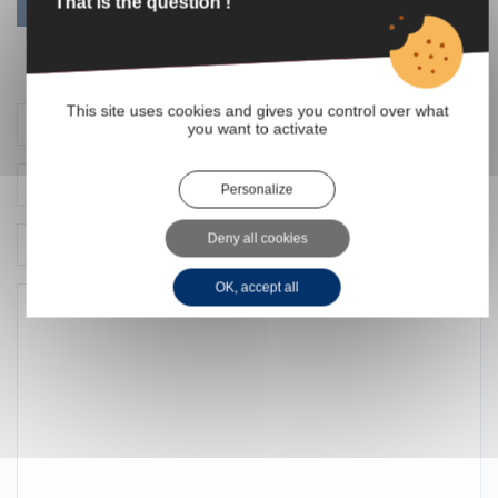
VOIR PROFIL
That is the question !
Contacter l'agent
This site uses cookies and gives you control over what
you want to activate
Personalize
Deny all cookies
OK, accept all