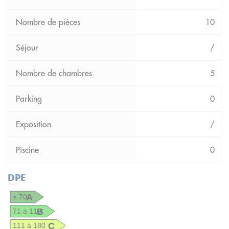
10
/
5
0
/
0
DPE
A
≤ 70
B
71 à 110
C
111 à 180