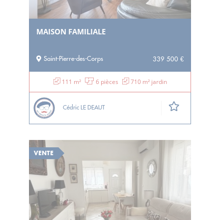
MAISON FAMILIALE
Saint-Pierre-des-Corps
339 500 €
111 m²
6 pièces
710 m² jardin
Cédric LE DEAUT
VENTE