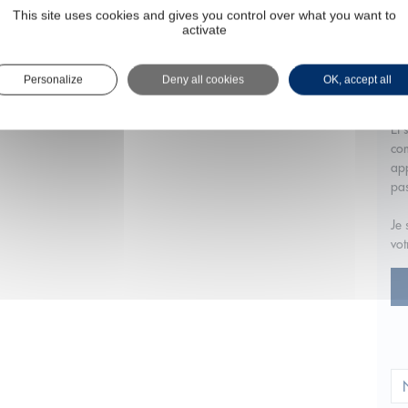
du 
This site uses cookies and gives you control over what you want to
activate
vou
imm
fin
Personalize
Deny all cookies
OK, accept all
moi
Et 
com
app
pas
Je 
vot