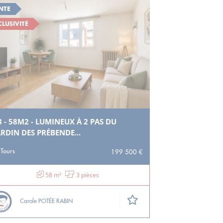
NTE
CLUSIVITÉ
3 - 58M2 - LUMINEUX À 2 PAS DU
ARDIN DES PRÉBENDE...
Tours
199 500 €
58 m²
3 pièces
Carole POTÉE RABIN