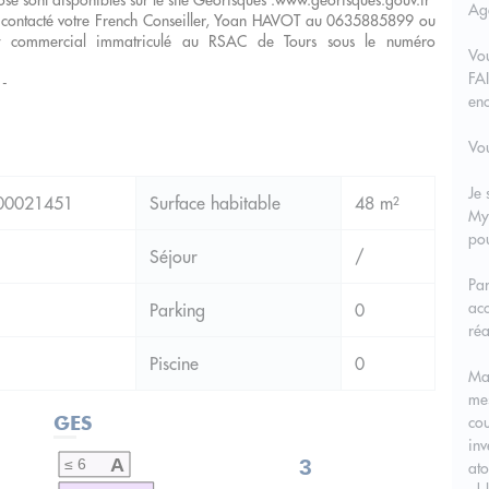
posé sont disponibles sur le site Géorisques :www.georisques.gouv.fr
Age
t, contacté votre French Conseiller, Yoan HAVOT au 0635885899 ou
nt commercial immatriculé au RSAC de Tours sous le numéro
Vo
FA
 -
en
Vou
Je 
00021451
Surface habitable
48 m²
My
pou
Séjour
/
Par
acc
Parking
0
réa
Piscine
0
Ma 
mes
GES
cou
inv
A
3
≤ 6
ato