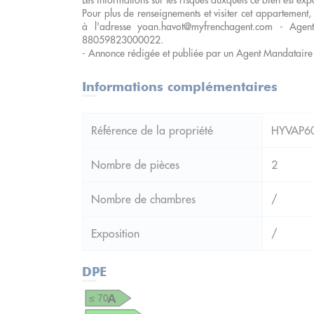
Les informations sur les risques auxquels ce bien est ex
Pour plus de renseignements et visiter cet appartemen
à l'adresse yoan.havot@myfrenchagent.com - Age
88059823000022.
- Annonce rédigée et publiée par un Agent Mandataire
Informations complémentaires
Référence de la propriété
HYVAP6
Nombre de pièces
2
Nombre de chambres
/
Exposition
/
DPE
A
≤ 70