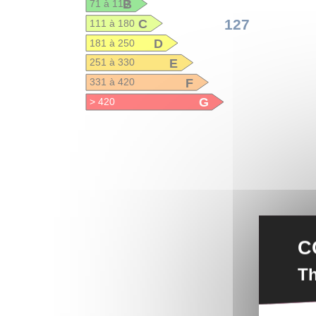
B
71 à 110
C
127
111 à 180
D
181 à 250
E
251 à 330
F
331 à 420
G
> 420
C
Th