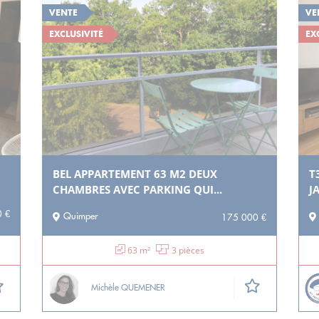
VENTE
VE
EXCLUSIVITÉ
EX
BEL APPARTEMENT 63 M2 DEUX
T
CHAMBRES AVEC PARKING QUI...
J
 €
Quimper
175 000 €
63 m²
3 pièces
Michèle QUEMENER