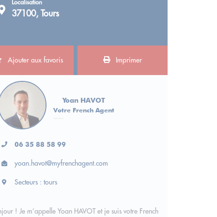
Localisation
37100, Tours
Ajouter aux favoris
Imprimer
Yoan HAVOT
Votre French Agent
06 35 88 58 99
yoan.havot@myfrenchagent.com
Secteurs : tours
jour ! Je m’appelle Yoan HAVOT et je suis votre French