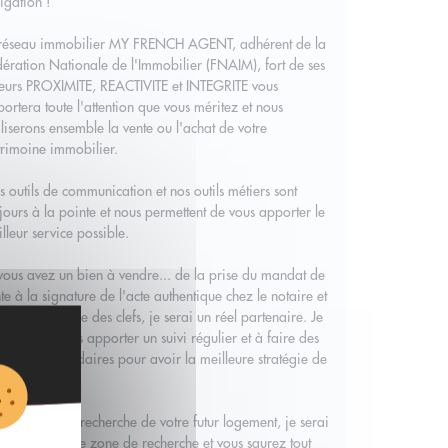
igation !
 réseau immobilier MY FRENCH AGENT, adhérent de la
ération Nationale de l'Immobilier (FNAIM), fort de ses
eurs PROXIMITE, REACTIVITE et INTEGRITE vous
ortera toute l'attention que vous méritez et nous
liserons ensemble la vente ou l'achat de votre
rimoine immobilier.
 outils de communication et nos outils métiers sont
jours à la pointe et nous permettent de vous apporter le
lleur service possible.
vous avez un bien à vendre... de la prise du mandat de
te à la signature de l'acte authentique chez le notaire et
fameuse remise des clefs, je serai un réel partenaire. Je
ngage à vous apporter un suivi régulier et à faire des
nts hebdomadaires pour avoir la meilleure stratégie de
te.
vous êtes à la recherche de votre futur logement, je serai
 yeux sur votre zone de recherche et vous saurez tout