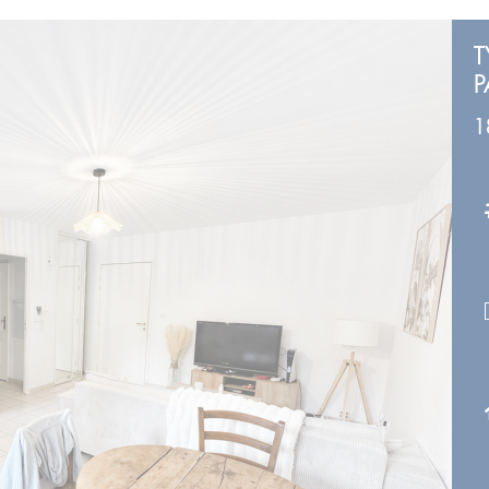
T
P
1