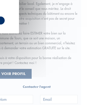
marché immobilier local. Egalement, je m'engage à
s apporter tout le conseil que vous méritez. Le droit
obilier, les aspects techniques du bâtiment ou encore le
ancement de votre acquisition n'ont pas de secret pour
 ! C'est mon métier !
si vous souhaitez faire ESTIMER votre bien sur la
mune de Tours, que ce soit une maison, un
artement, un terrain ou un bien commercial, n'hésitez
 à demander votre estimation GRATUITE sur le site.
suis à votre disposition pour la bonne réalisation de
re projet ! Contactez moi !
VOIR PROFIL
Contacter l'agent