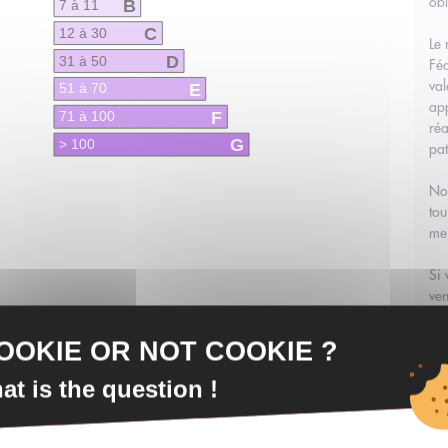
obl
B
7 à 11
C
12 à 30
Le
D
31 à 50
Féd
val
E
51 à 70
app
F
71 à 100
réa
G
> 100
pat
Nos
tou
mei
Si 
ven
la 
m'e
OOKIE OR NOT COOKIE ?
poi
ven
at is the question !
Si 
vos