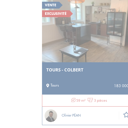
VENTE
EXCLUSIVITÉ
TOURS - COLBERT
Tours
183 000
59 m²
3 pièces
Olivier PÉAN