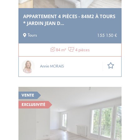
APPARTEMENT 4 PIÈCES - 84M2 À TOURS
* JARDIN JEAN D...
Tours
155 150 €
84 m²
4 pièces
Annie MORAIS
VENTE
EXCLUSIVITÉ