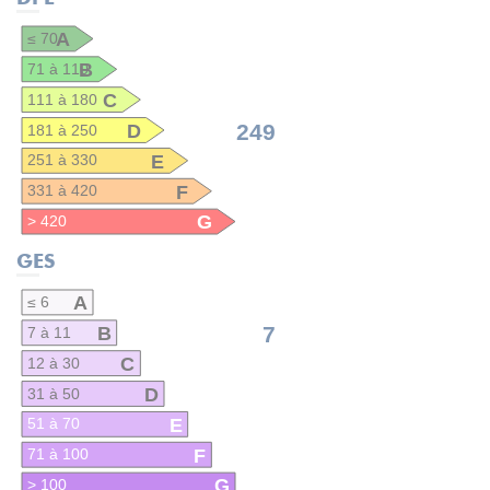
A
≤ 70
B
71 à 110
C
111 à 180
D
249
181 à 250
E
251 à 330
F
331 à 420
G
> 420
GES
A
≤ 6
B
7
7 à 11
C
12 à 30
D
31 à 50
E
51 à 70
F
71 à 100
G
> 100