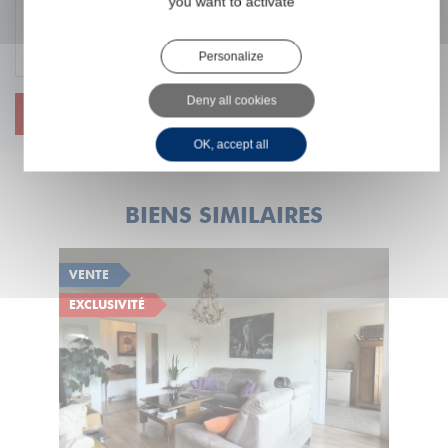
you want to activate
Personalize
Deny all cookies
ENVOYER
OK, accept all
BIENS SIMILAIRES
VENTE
EXCLUSIVITÉ