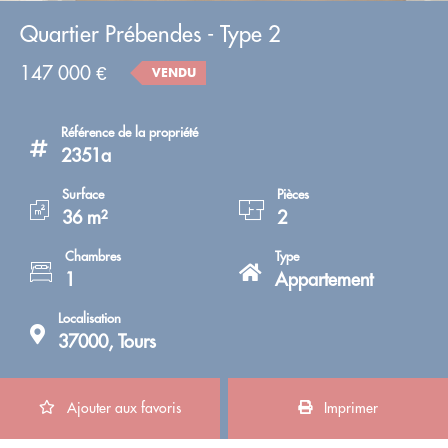
Quartier Prébendes - Type 2
147 000 €
VENDU
Référence de la propriété
2351a
Surface
Pièces
36 m²
2
Chambres
Type
1
Appartement
Localisation
37000, Tours
Ajouter aux favoris
Imprimer