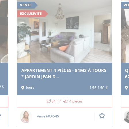
VENTE
VE
EXCLUSIVITÉ
APPARTEMENT 4 PIÈCES - 84M2 À TOURS
Q
* JARDIN JEAN D...
6
 €
Tours
155 150 €
84 m²
4 pièces
Annie MORAIS