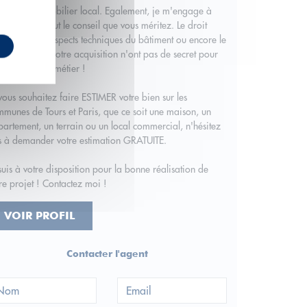
marché immobilier local. Egalement, je m'engage à
s apporter tout le conseil que vous méritez. Le droit
obilier, les aspects techniques du bâtiment ou encore le
ancement de votre acquisition n'ont pas de secret pour
 ! C'est mon métier !
vous souhaitez faire ESTIMER votre bien sur les
munes de Tours et Paris, que ce soit une maison, un
artement, un terrain ou un local commercial, n'hésitez
s à demander votre estimation GRATUITE.
suis à votre disposition pour la bonne réalisation de
re projet ! Contactez moi !
VOIR PROFIL
Contacter l'agent