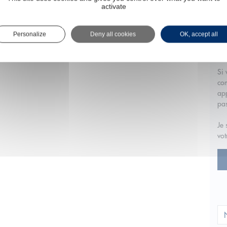
activate
du 
vou
imm
Personalize
Deny all cookies
OK, accept all
fin
moi
Si 
com
app
pa
Je 
vot