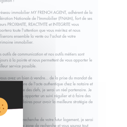
igation !
 réseau immobilier MY FRENCH AGENT, adhérent de la
ération Nationale de l'Immobilier (FNAIM), fort de ses
eurs PROXIMITE, REACTIVITE et INTEGRITE vous
ortera toute l'attention que vous méritez et nous
liserons ensemble la vente ou l'achat de votre
rimoine immobilier.
 outils de communication et nos outils métiers sont
jours à la pointe et nous permettent de vous apporter le
lleur service possible.
vous avez un bien à vendre... de la prise du mandat de
te à la signature de l'acte authentique chez le notaire et
fameuse remise des clefs, je serai un réel partenaire. Je
ngage à vous apporter un suivi régulier et à faire des
nts hebdomadaires pour avoir la meilleure stratégie de
te.
vous êtes à la recherche de votre futur logement, je serai
 yeux sur votre zone de recherche et vous saurez tout