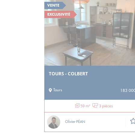
VENTE
EXCLUSIVITÉ
TOURS - COLBERT
Tours
183 000
59 m²
3 pièces
Olivier PÉAN