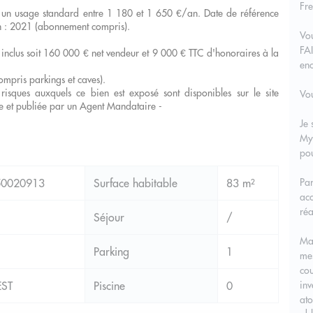
Fre
 un usage standard entre 1 180 et 1 650 €/an. Date de référence
tion : 2021 (abonnement compris).
Vo
FA
inclus soit 160 000 € net vendeur et 9 000 € TTC d'honoraires à la
en
ompris parkings et caves).
risques auxquels ce bien est exposé sont disponibles sur le site
Vou
e et publiée par un Agent Mandataire -
Je 
My
pou
0020913
Surface habitable
83 m²
Par
acc
réa
Séjour
/
Ma 
Parking
1
mes
cou
EST
Piscine
0
inv
ato