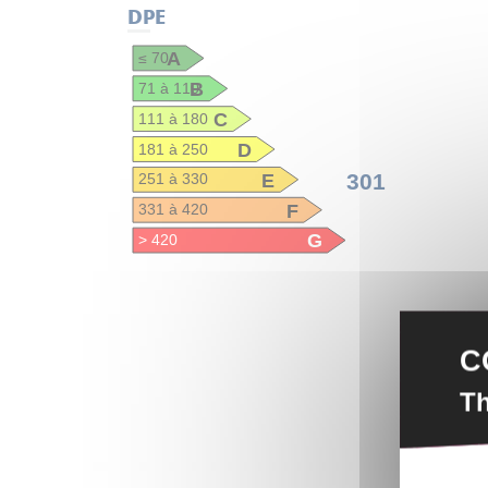
DPE
A
≤ 70
B
71 à 110
C
111 à 180
D
181 à 250
E
301
251 à 330
F
331 à 420
G
> 420
C
Th