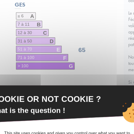
obl
GES
Le
A
≤ 6
Féd
B
7 à 11
val
app
C
12 à 30
réa
D
31 à 50
pat
E
65
51 à 70
Nos
F
71 à 100
tou
G
> 100
mei
Si 
ven
la 
OOKIE OR NOT COOKIE ?
m'e
poi
at is the question !
ven
Si 
vos
This site uses cookies and gives you control over what you want to