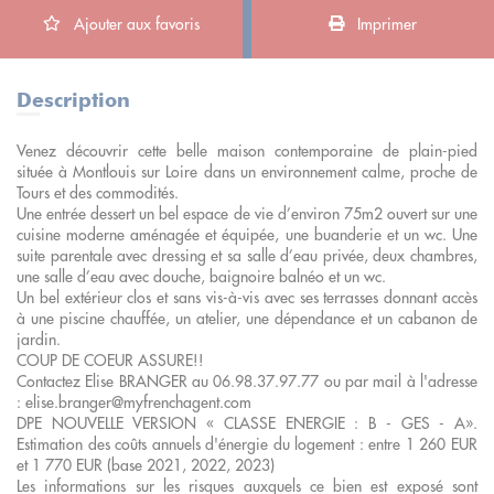
Ajouter aux favoris
Imprimer
Description
Venez découvrir cette belle maison contemporaine de plain-pied
située à Montlouis sur Loire dans un environnement calme, proche de
Tours et des commodités.
Une entrée dessert un bel espace de vie d’environ 75m2 ouvert sur une
cuisine moderne aménagée et équipée, une buanderie et un wc. Une
suite parentale avec dressing et sa salle d’eau privée, deux chambres,
une salle d’eau avec douche, baignoire balnéo et un wc.
Un bel extérieur clos et sans vis-à-vis avec ses terrasses donnant accès
à une piscine chauffée, un atelier, une dépendance et un cabanon de
jardin.
COUP DE COEUR ASSURE!!
Contactez Elise BRANGER au 06.98.37.97.77 ou par mail à l'adresse
: elise.branger@myfrenchagent.com
DPE NOUVELLE VERSION « CLASSE ENERGIE : B - GES - A».
Estimation des coûts annuels d'énergie du logement : entre 1 260 EUR
et 1 770 EUR (base 2021, 2022, 2023)
Les informations sur les risques auxquels ce bien est exposé sont