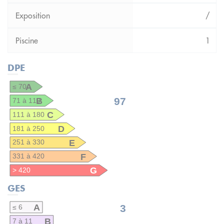
/
1
DPE
A
≤ 70
B
97
71 à 110
C
111 à 180
D
181 à 250
E
251 à 330
F
331 à 420
G
> 420
GES
A
3
≤ 6
B
7 à 11