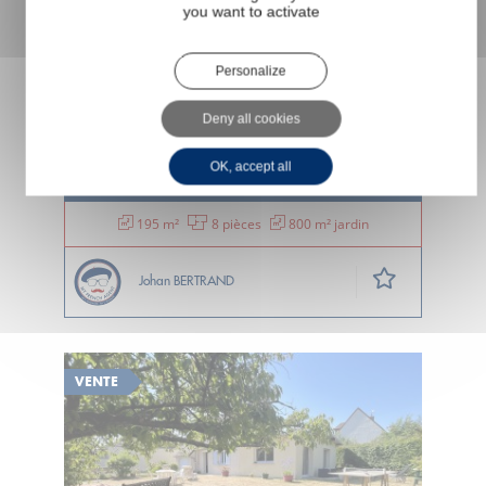
you want to activate
Personalize
MAISON DE CARACTÈRE 5 CHAMBRES
Deny all cookies
196 M2
OK, accept all
Chinon
495 000 €
195 m²
8 pièces
800 m² jardin
Johan BERTRAND
VENTE