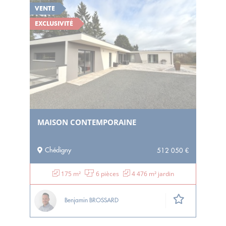
VENTE
EXCLUSIVITÉ
MAISON CONTEMPORAINE
Chédigny
512 050 €
175 m²
6 pièces
4 476 m² jardin
Benjamin BROSSARD