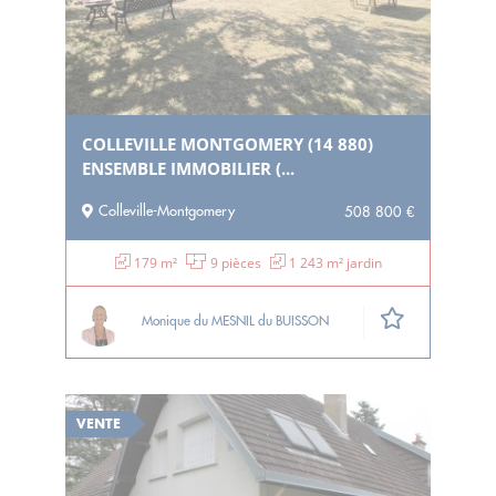
COLLEVILLE MONTGOMERY (14 880)
ENSEMBLE IMMOBILIER (...
Colleville-Montgomery
508 800 €
179 m²
9 pièces
1 243 m² jardin
Monique du MESNIL du BUISSON
VENTE