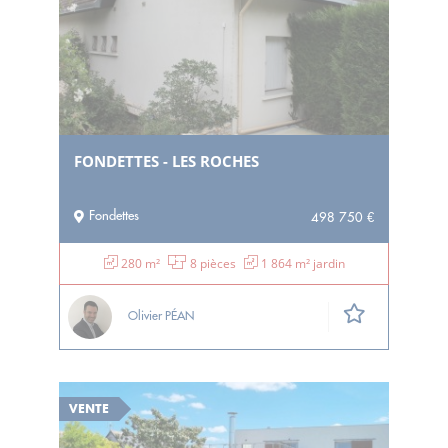
FONDETTES - LES ROCHES
Fondettes
498 750 €
280 m²
8 pièces
1 864 m² jardin
Olivier PÉAN
VENTE