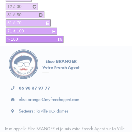
C
12 à 30
D
31 à 50
E
51 à 70
F
71 à 100
G
> 100
Elise BRANGER
Votre French Agent
06 98 37 97 77
elise.branger@myfrenchagent.com
Secteurs : la ville aux dames
Je m’appelle Elise BRANGER et je suis votre French Agent sur La Ville