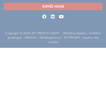
SUIVEZ-NOUS
Copyright
©
2020 MY FRENCH AGENT
-
Mentions légales
- Création
graphique :
ARJCOM
- Développement :
SVI PROSIS
-
Gestion des
cookies