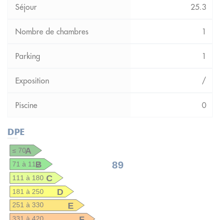
25.3
1
1
/
0
DPE
A
≤ 70
B
89
71 à 110
C
111 à 180
D
181 à 250
E
251 à 330
F
331 à 420