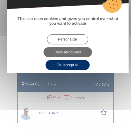
VENTE
EXCLUSIVITÉ
This site uses cookies and gives you control over what
you want to activate
Personalize
Deny all cookies
OK, accept all
APPARTEMENT T2 RÉNOVÉ AVEC GARAGE
Saint-Cyr-sur-Loire
149 760 €
53 m²
2 pièces
Dorian AUBRY