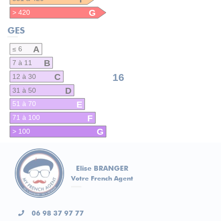
G
> 420
GES
A
≤ 6
B
7 à 11
C
16
12 à 30
D
31 à 50
E
51 à 70
F
71 à 100
G
> 100
Elise BRANGER
Votre French Agent
06 98 37 97 77