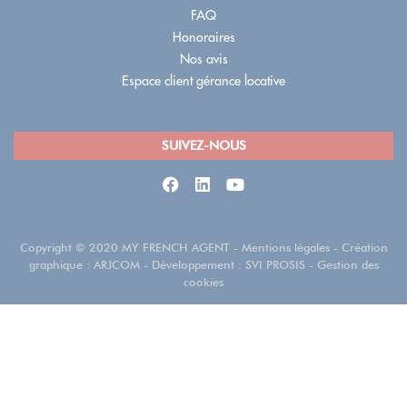
FAQ
Honoraires
Nos avis
Espace client gérance locative
SUIVEZ-NOUS
Copyright
©
2020 MY FRENCH AGENT
-
Mentions légales
- Création
graphique :
ARJCOM
- Développement :
SVI PROSIS
-
Gestion des
cookies