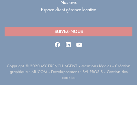
Nos avis
Espace client gérance locative
SUIVEZ-NOUS
Copyright
©
2020 MY FRENCH AGENT
-
Mentions légales
- Création
graphique :
ARJCOM
- Développement :
SVI PROSIS
-
Gestion des
cookies