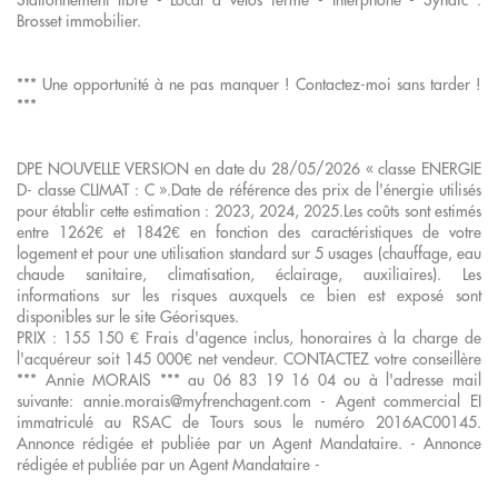
Brosset immobilier.
*** Une opportunité à ne pas manquer ! Contactez-moi sans tarder !
***
DPE NOUVELLE VERSION en date du 28/05/2026 « classe ENERGIE
D- classe CLIMAT : C ».Date de référence des prix de l'énergie utilisés
pour établir cette estimation : 2023, 2024, 2025.Les coûts sont estimés
entre 1262€ et 1842€ en fonction des caractéristiques de votre
logement et pour une utilisation standard sur 5 usages (chauffage, eau
chaude sanitaire, climatisation, éclairage, auxiliaires). Les
informations sur les risques auxquels ce bien est exposé sont
disponibles sur le site Géorisques.
PRIX : 155 150 € Frais d'agence inclus, honoraires à la charge de
l'acquéreur soit 145 000€ net vendeur. CONTACTEZ votre conseillère
*** Annie MORAIS *** au 06 83 19 16 04 ou à l'adresse mail
suivante: annie.morais@myfrenchagent.com - Agent commercial EI
immatriculé au RSAC de Tours sous le numéro 2016AC00145.
Annonce rédigée et publiée par un Agent Mandataire. - Annonce
rédigée et publiée par un Agent Mandataire -