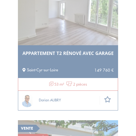
APPARTEMENT T2 RÉNOVÉ AVEC GARAGE
Saint-Cyr-sur-Loire
149 760 €
53 m²
2 pièces
Dorian AUBRY
VENTE