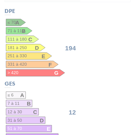
DPE
A
≤ 70
B
71 à 110
C
111 à 180
D
194
181 à 250
E
251 à 330
F
331 à 420
G
> 420
GES
A
≤ 6
B
7 à 11
C
12
12 à 30
D
31 à 50
E
51 à 70