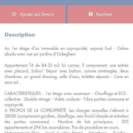
Ajouter aux favoris
Imprimer
Description
Au 1er étage d'un immeuble en copropriété, exposé Sud - Calme
absolu avec vue sur jardins d’Ockeghem
Appartement T4 de 84.32 m2 loi carrez. Il comprenant: une entrée
avec placard, Salon/ Séjour avec balcon, cuisine aménagée, deux
chambres, un grand dressing, salle d'eau, toilettes séparés - Cave en
sous-sol .
CARACTERISTIQUES - 1er étage avec ascenseur - Chauffage et ECS :
collective - Double vitrage - Volets roulants - Fibre parties commune et
coproprité.
A PROPOS DE LA COPROPRIÉTÉ: Les charges annuelles s'élèvent à
2800€ (comprenant gardien, chauffage, eau froid/chaude et entretien
des parties communes) - Nombre de lots principaux : 205
appartements et 294 lots secondaires. Pas de procédure en cours.
Stationnement libre - Local à vélos fermé - Interphone - Syndic :