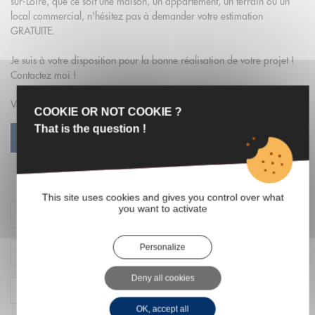
sur-Loire, que ce soit une maison, un appartement, un terrain ou un
local commercial, n'hésitez pas à demander votre estimation
GRATUITE.
Je suis à votre disposition pour la bonne réalisation de votre projet !
Contactez moi !
Vous pouvez également consulter mon site personnel en cliquant
ici
.
COOKIE OR NOT COOKIE ?
That is the question !
VOIR PROFIL
Contacter l'agent
This site uses cookies and gives you control over what
you want to activate
Personalize
Deny all cookies
OK, accept all